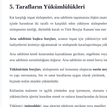
5. Tarafların Yükümlülükleri
Kat karşılığı inşaat sözleşmeleri, arsa sahibinin taşınmazına ilişkin ta
içinde barındıran iki taraflı ve karşılıklı edim yükleyen sözleşmel
sözleşmenin niteliği, dürüstlük kuralı ve Türk Borçlar Kanunu’nun eser 
Arsa sahibinin başlıca borçları
, arsanın inşaat için yükleniciye tes
faaliyetlerini kesintiye uğratmamak ve sözleşmede kararlaştırılmışsa y
Arsa sahibinin kendi kusurundan kaynaklanan gecikme, engelleme veya sö
arsa sahibinin sorumluluğunu doğurur. Arsa sahibinin en temel borcu ise 
Yüklenicinin borçları
, sözleşmenin asıl konusunu oluşturan
eserin me
ve yapı mevzuatına, fen ve sanat kurallarına uygun olarak yürütmek, e
biçimde teslim etmekle yükümlüdür.
Kullanılan malzeme ve işçilik yönünden ayıp içermeyen, oturuma ve 
yüklenicilerin işlerini koordine etmek ve onların kusurlarından da biz
Yüklenici (
müteahhit
), inşa sürecini etkileyen gecikme veya engelleri