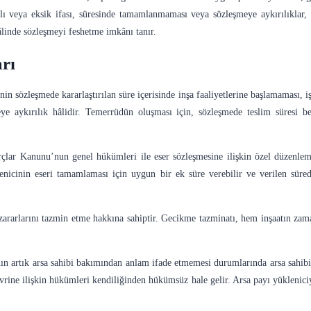
ıplı veya eksik ifası, süresinde tamamlanmaması veya sözleşmeye aykırılıklar
âlinde sözleşmeyi feshetme imkânı tanır.
rı
inin sözleşmede kararlaştırılan süre içerisinde inşa faaliyetlerine başlamaması, i
e aykırılık hâlidir. Temerrüdün oluşması için, sözleşmede teslim süresi be
çlar Kanunu’nun genel hükümleri ile eser sözleşmesine ilişkin özel düzenleme
nicinin eseri tamamlaması için uygun bir ek süre verebilir ve verilen sürede
n zararlarını tazmin etme hakkına sahiptir. Gecikme tazminatı, hem inşaatın
ın artık arsa sahibi bakımından anlam ifade etmemesi durumlarında arsa sahib
vrine ilişkin hükümleri kendiliğinden hükümsüz hale gelir. Arsa payı yükleniciy