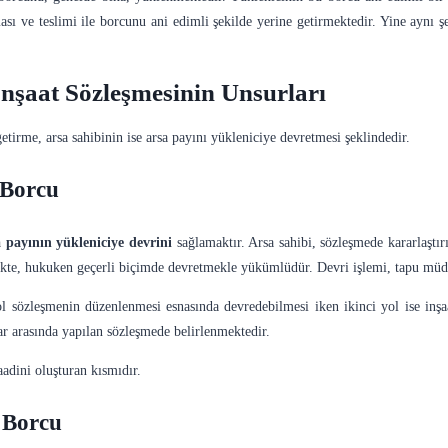
sı ve teslimi ile borcunu ani edimli şekilde yerine getirmektedir. Yine aynı şe
 İnşaat Sözleşmesinin Unsurları
etirme, arsa sahibinin ise arsa payını yükleniciye devretmesi şeklindedir.
 Borcu
a payının yükleniciye devrini
sağlamaktır. Arsa sahibi, sözleşmede kararlaştır
irlikte, hukuken geçerli biçimde devretmekle yükümlüdür. Devri işlemi, tapu müdü
 yol sözleşmenin düzenlenmesi esnasında devredebilmesi iken ikinci yol ise inş
ar arasında yapılan sözleşmede belirlenmektedir.
aadini oluşturan kısmıdır.
 Borcu