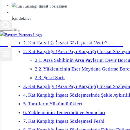
Makaleler
İletişim
İçindekiler
Bayram & Partners Avukatlık Bürosu
1. Kat Karşılığı İnşaat Sözleşmesi Nedir?
2. Kat Karşılığı (Arsa Payı Karşılığı) İnşaat Sözleş
2.1. Arsa Sahibinin Arsa Paylarını Devir Borc
2.2. Yüklenicinin Eser Meydana Getirme Borc
2.3. Şekil Şartı
3. Kat Karşılığı (Arsa Payı Karşılığı) İnşaat Sözleşm
4. Kat Karşılığı İnşaat Sözleşmesinde Şekle Aykırılı
5. Tarafların Yükümlülükleri
6. Yüklenicinin Temerrüdü ve Sonuçları
7. Kat Karşılığı İnşaat Sözleşmesi Feshi
8. Kat Karşılığı İnşaat Sözleşmesinde Dikkat Edile