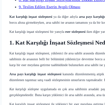
9. Teslim Edilen Eserin Ayıplı Olması
Kat karşılığı inşaat sözleşmesi
ya da diğer adıyla
arsa payı karşılığ
borcu altına girmekteyken, arsa sahibi ise arsanın tamamını ya da bir k
Kat karşılığı inşaat sözleşmesi bir yanıyla
eser sözleşmesi
iken diğer ya
1. Kat Karşılığı İnşaat Sözleşmesi Ned
Kat karşılığı inşaat sözleşmesi, yüklenici ile arsa sahibi arasında düzen
sahibinin de arsasının belli bir bölümünü yükleniciye devretme borcu al
karşı bir eser meydana getirme taahhüdünde bulunurken arsa sahibi ise 
Arsa payı karşılığı inşaat sözleşmesi
kanunda düzenlenmemiş atipik ni
düzenlenen taşınmaz satış vaadi sözleşmesinin unsurlarını taşımaktadır. 
Kat karşılığı sözleşme
uygulamada en çok arsa sahibinin arsadaki payla
gerçekleşmektedir. Buna karşın yüklenici ile arsa sahibi arasında, arsa 
Kat karşılığı inşaat sözleşmesi ile yüklenici bir eser meydana getirme