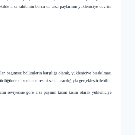
kilde arsa sahibinin borcu da arsa paylarının yükleniciye devrini
ılan bağımsız bölümlerin karşılığı olarak, yükleniciye bırakılması
rlüğünde düzenlenen resmi senet aracılığıyla gerçekleştirilebilir.
aatın seviyesine göre arsa payının kısım kısım olarak yükleniciye