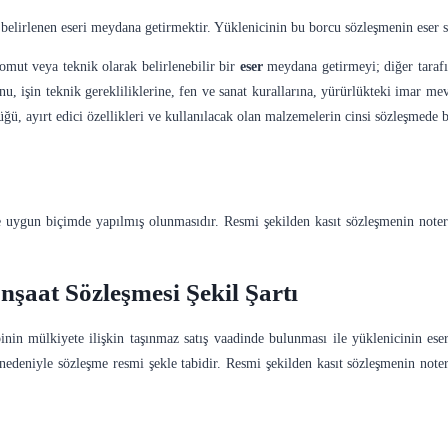
 belirlenen eseri meydana getirmektir. Yüklenicinin bu borcu sözleşmenin eser 
 somut veya teknik olarak belirlenebilir bir
eser
meydana getirmeyi; diğer tarafın
nu, işin teknik gerekliliklerine, fen ve sanat kurallarına, yürürlükteki imar m
ü, ayırt edici özellikleri ve kullanılacak olan malzemelerin cinsi sözleşmede be
kle uygun biçimde yapılmış olunmasıdır. Resmi şekilden kasıt sözleşmenin no
İnşaat Sözleşmesi Şekil Şartı
hibinin mülkiyete ilişkin taşınmaz satış vaadinde bulunması ile yüklenicinin e
 nedeniyle sözleşme resmi şekle tabidir. Resmi şekilden kasıt sözleşmenin note