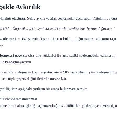
Şekle Aykırılık
ykırılığı oluşturur. Şekle aykırı yapılan sözleşmeler geçersizdir. Nitekim bu
k şeklidir. Öngörülen şekle uyulmaksızın kurulan sözleşmeler hüküm doğurmaz.”
düzenlenmesi o sözleşmenin baştan itibaren hüküm doğurmaması anlamını taşır.
az.
leşmeleri
geçersiz olsa bile yüklenici ile arsa sahibi sözleşmedeki edimlerini 
 ile bağdaşmayacaktır.
ş olsa bile sözleşmeye konu inşaatın yüzde 90’ı tamamlanmış ise sözleşmenin ge
nedeniyle geçersizliğini ileri süremeyecektir.
erliliği için aşağıdaki şartların bir arada bulunması gerekir:
büyük ölçüde tamamlanması
vretme borcu altına girdiği taşınmazı/bağımsız bölümleri yükleniciye devretmiş 