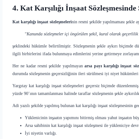
4. Kat Karşılığı İnşaat Sözleşmesinde 
Kat karşılığı inşaat sözleşmeleri
nin resmi şekilde yapılmaması şekle a
“
Kanunda sözleşmeler içi öngörülen şekil, kural olarak geçerlili
şeklindeki hükümle belirtilmiştir. Sözleşmenin şekle aykırı biçimde 
ilgili birbirlerini ifada bulunmaya edimlerini yerine getirmeye zorlayam
Her ne kadar resmi şekilde yapılmayan
arsa payı karşılığı inşaat söz
durumda sözleşmenin geçersizliğinin ileri sürülmesi iyi niyet hükümleri
Yargıtay kat karşılığı inşaat sözleşmeleri geçersiz biçimde düzenlenmi
yüzde 90’ının tamamlanması halinde taraflar sözleşmenin şekle aykırılık 
Adi yazılı şekilde yapılmış bulunan kat karşılığı inşaat sözleşmesinin geç
Yüklenicinin inşaatın yapımını bitirmiş olması yahut inşaatın 
Arsa sahibinin kat karşılığı inşaat sözleşmesi ile yükleniciye de
İyi niyetin varlığı.