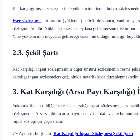
Kat karşılığı inşaat sözleşmesinde yüklenicinin temel borcu, sözleşmede
Eser sözleşmesi
, bir tarafın (yüklenici) belirli bir sonucu, yani ortaya
sözleşme türüdür. Yüklenici, eserin meydana getirilmesine ilişkin borcu
Yine yüklenicinin meydana getireceği eserin ne olduğu, niteliği, büyüklüğ
2.3. Şekil Şartı
Kat karşılığı inşaat sözleşmesinin diğer unsuru sözleşmenin resmi şe
karşılığı inşaat sözleşmeleri çoğunlukla noterliklerde düzenlenmektedir.
3. Kat Karşılığı (Arsa Payı Karşılığı) 
Yukarıda ifade edildiği üzere kat karşılığı inşaat sözleşmesi, arsa sa
sözleşmedir. Arsa sahibinin arsa payının devrine dair vaatte bulunması
inşaat sözleşmesi geçersizdir.
👉 Ayrıntılı bilgi için:
Kat Karşılığı İnşaat Sözleşmesi Şekil Şartı