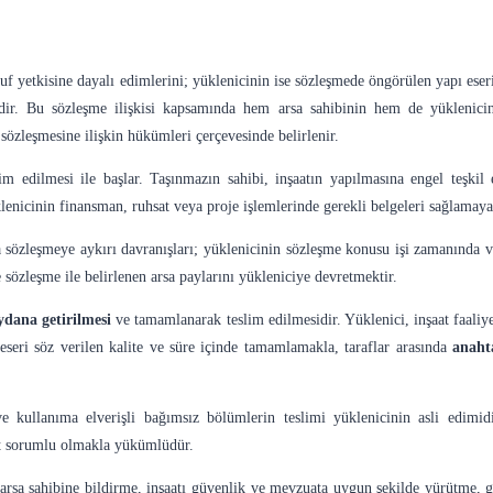
sarruf yetkisine dayalı edimlerini; yüklenicinin ise sözleşmede öngörülen yapı e
erdir. Bu sözleşme ilişkisi kapsamında hem arsa sahibinin hem de yüklenic
sözleşmesine ilişkin hükümleri çerçevesinde belirlenir.
lim edilmesi ile başlar. Taşınmazın sahibi, inşaatın yapılmasına engel teşkil
üklenicinin finansman, ruhsat veya proje işlemlerinde gerekli belgeleri sağlam
zleşmeye aykırı davranışları; yüklenicinin sözleşme konusu işi zamanında ve g
sözleşme ile belirlenen arsa paylarını yükleniciye devretmektir.
ydana getirilmesi
ve tamamlanarak teslim edilmesidir. Yüklenici, inşaat faaliye
seri söz verilen kalite ve süre içinde tamamlamakla, taraflar arasında
anaht
kullanıma elverişli bağımsız bölümlerin teslimi yüklenicinin asli edimidi
zat sorumlu olmakla yükümlüdür.
 arsa sahibine bildirme, inşaatı güvenlik ve mevzuata uygun şekilde yürütme, ger