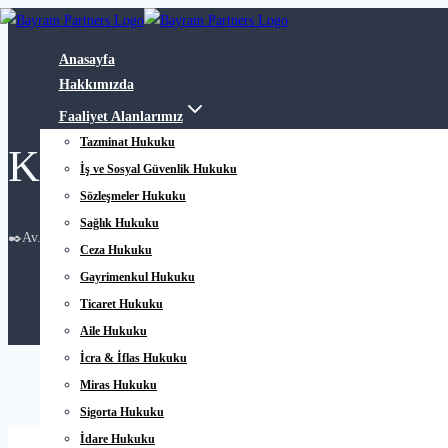
Skip
to
Anasayfa
content
Hakkımızda
Faaliyet Alanlarımız
Tazminat Hukuku
Kat Karşılığı İnşaat Söz
İş ve Sosyal Güvenlik Hukuku
Sözleşmeler Hukuku
Sağlık Hukuku
✒️
Av. Ramazan Bayram
19 Kasım 2025
26 Ocak 2026
Ceza Hukuku
Gayrimenkul Hukuku
Ticaret Hukuku
Aile Hukuku
İcra & İflas Hukuku
Miras Hukuku
Sigorta Hukuku
İdare Hukuku