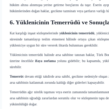
hüküm altına alınmışsa yerine getirme borçlarını da taşır. Eserin ay
hükümlerinden doğan haklar, gecikme tazminatı veya şartların varlığı h
6. Yüklenicinin Temerrüdü ve Sonuçla
Kat karşılığı inşaat sözleşmelerinde
yüklenicinin temerrüdü
, yüklenic
süresinde tamamlayıp teslim etmemesi hâlinde ortaya çıkan sözleşmey
yükleniciye uygun bir süre vererek ihtarda bulunması gereklidir.
Yüklenicinin temerrüdü halinde arsa sahibine tanınan haklar, Türk Bor
üzerine öncelikle
ifaya zorlama
yoluna gidebilir; bu kapsamda, yükle
sürebilir.
Temerrüt
devam ettiği takdirde arsa sahibi, gecikme nedeniyle oluşa
arsa sahibinin katlanmak zorunda kaldığı diğer giderleri kapsayabilir.
Temerrüdün ağır nitelik taşıması veya eserin zamanında tamamlanmasın
arsa sahibinin uğradığı zararlardan sorumlu olur ve sözleşmenin tapu de
yükümlülüğü doğar.