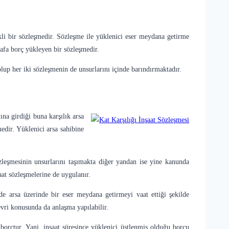
ikli bir sözleşmedir. Sözleşme ile yüklenici eser meydana getirme
rafa borç yükleyen bir sözleşmedir.
olup her iki sözleşmenin de unsurlarını içinde barındırmaktadır.
ına girdiği buna karşılık arsa
edir. Yüklenici arsa sahibine
leşmesinin unsurlarını taşımakta diğer yandan ise yine kanunda
aat sözleşmelerine de uygulanır.
e arsa üzerinde bir eser meydana getirmeyi vaat ettiği şekilde
evri konusunda da anlaşma yapılabilir.
borçtur. Yani, inşaat süresince yüklenici üstlenmiş olduğu borcu