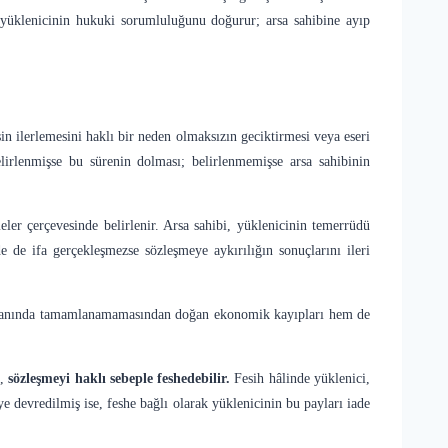
, yüklenicinin hukuki sorumluluğunu doğurur; arsa sahibine ayıp
şin ilerlemesini haklı bir neden olmaksızın geciktirmesi veya eseri
lirlenmişse bu sürenin dolması; belirlenmemişse arsa sahibinin
ler çerçevesinde belirlenir. Arsa sahibi, yüklenicinin temerrüdü
 de ifa gerçekleşmezse sözleşmeye aykırılığın sonuçlarını ileri
 zamanında tamamlanamamasından doğan ekonomik kayıpları hem de
i,
sözleşmeyi haklı sebeple feshedebilir
.
Fesih hâlinde yüklenici,
e devredilmiş ise, feshe bağlı olarak yüklenicinin bu payları iade