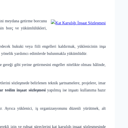
serini meydana getirme borcunu
inin borç ve yükümlülükleri,
 edecek hukuki veya fiili engelleri kaldırmak, yüklenicinin inşa
aya yönelik yardımcı edimlerde bulunmakla yükümlüdür.
ereği gibi yerine getirmesini engeller nitelikte olması hâlinde,
tlerini sözleşmede belirlenen teknik şartnamelere, projelere, imar
ar teslim inşaat sözleşmesi
yapılmış ise inşaatı kullanıma hazır
r. Ayrıca yüklenici, iş organizasyonunu düzenli yürütmek, alt
ekli izin ve ruhsat süreçlerini kat karşılığı inşaat sözleşmesinde