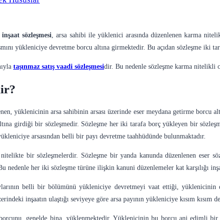
ı inşaat sözleşmesi
, arsa sahibi ile yüklenici arasında düzenlenen karma nitel
ısmını yükleniciye devretme borcu altına girmektedir. Bu açıdan sözleşme iki ta
nıyla
taşınmaz satış vaadi sözleşmesi
dir. Bu nedenle sözleşme karma nitelikli 
ir?
lenen, yüklenicinin arsa sahibinin arsası üzerinde eser meydana getirme borcu alt
tına girdiği bir sözleşmedir. Sözleşme her iki tarafa borç yükleyen bir sözleşm
yükleniciye arsasından belli bir payı devretme taahhüdünde bulunmaktadır.
telikte bir sözleşmelerdir. Sözleşme bir yanda kanunda düzenlenen eser söz
Bu nedenle her iki sözleşme türüne ilişkin kanuni düzenlemeler kat karşılığı inş
rının belli bir bölümünü yükleniciye devretmeyi vaat ettiği, yüklenicinin d
üzerindeki inşaatın ulaştığı seviyeye göre arsa payının yükleniciye kısım kısım d
 borcunu, genelde bina, yüklenmektedir. Yüklenicinin bu borcu ani edimli bir 